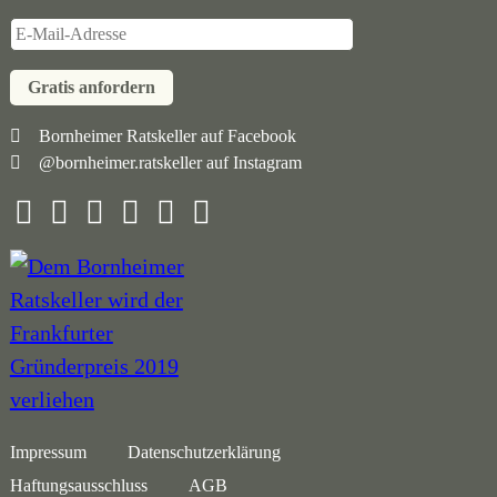
Gratis anfordern
Navigation
Bornheimer Ratskeller auf Facebook
@bornheimer.ratskeller auf Instagram
überspringen
Navigation
Impressum
Datenschutzerklärung
überspringen
Haftungsausschluss
AGB