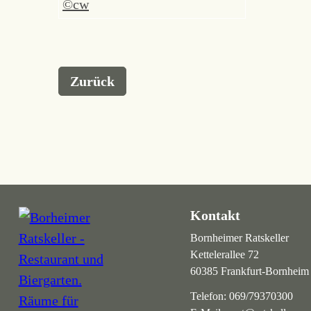
Zurück
Kontakt
Bornheimer Ratskeller
Kettelerallee 72
60385 Frankfurt-Bornheim
Telefon:
069/79370300