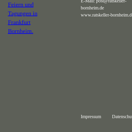
E-Mail:
post@ratskeller-
bornheim.de
www.ratskeller-bornheim.d
Navigation
Impressum
Datenschu
überspringen