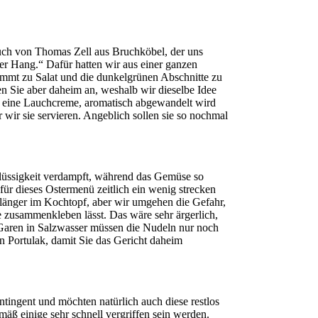
auch von Thomas Zell aus Bruchköbel, der uns
mer Hang.“ Dafür hatten wir aus einer ganzen
lämmt zu Salat und die dunkelgrünen Abschnitte zu
n Sie aber daheim an, weshalb wir dieselbe Idee
r eine Lauchcreme, aromatisch abgewandelt wird
wir sie servieren. Angeblich sollen sie so nochmal
Flüssigkeit verdampft, während das Gemüse so
für dieses Ostermenü zeitlich ein wenig strecken
 länger im Kochtopf, aber wir umgehen die Gefahr,
 zusammenkleben lässt. Das wäre sehr ärgerlich,
Garen in Salzwasser müssen die Nudeln nur noch
 Portulak, damit Sie das Gericht daheim
ngent und möchten natürlich auch diese restlos
ß einige sehr schnell vergriffen sein werden.