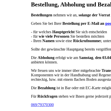
Bestellung, Abholung und Beza
Bestellungen
nehmen wir an,
solange der Vorrat 
Geben Sie bei Ihrer
Bestellung per E-Mail an
pos
- für welches
Hauptgericht
Sie sich entscheiden
- für
wie viele Personen
Sie bestellen möchten
- Ihren
Namen
sowie eine
Rückrufnumme
r, unte
Sollte der gewünschte Hauptgang bereits vergriffen
Die
Abholung
erfolgt wie am
Samstag
,
den 03.0
anbieten können.
Wir freuen uns wie immer über mitgebrachte
Trans
Komponenten wir in der Handhabung und Regenerat
rechteckig, bzw. mit einem flachen Boden ausgestatt
Die
Bezahlung
ist in Bar oder mit EC-Karte mögli
Für
Rückfragen
stehen wir Ihnen gerne jederzeit 
069/79370300