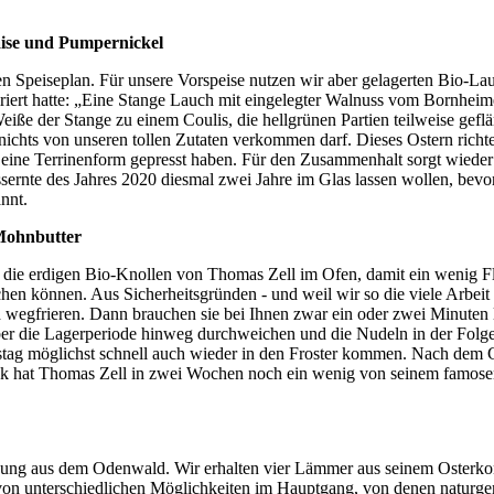
aise und Pumpernickel
en Speiseplan. Für unsere Vorspeise nutzen wir aber gelagerten Bio-L
piriert hatte: „Eine Stange Lauch mit eingelegter Walnuss vom Bornhei
eiße der Stange zu einem Coulis, die hellgrünen Partien teilweise gef
nichts von unseren tollen Zutaten verkommen darf. Dieses Ostern richte
n eine Terrinenform gepresst haben. Für den Zusammenhalt sorgt wiede
ernte des Jahres 2020 diesmal zwei Jahre im Glas lassen wollen, bevor 
nnt.
 Mohnbutter
r die erdigen Bio-Knollen von Thomas Zell im Ofen, damit ein wenig 
en können. Aus Sicherheitsgründen - und weil wir so die viele Arbeit 
 wegfrieren. Dann brauchen sie bei Ihnen zwar ein oder zwei Minuten
ber die Lagerperiode hinweg durchweichen und die Nudeln in der Folge
stag möglichst schnell auch wieder in den Froster kommen. Nach dem 
k hat Thomas Zell in zwei Wochen noch ein wenig von seinem famosen
ng aus dem Odenwald. Wir erhalten vier Lämmer aus seinem Osterkonti
on unterschiedlichen Möglichkeiten im Hauptgang, von denen naturgemä