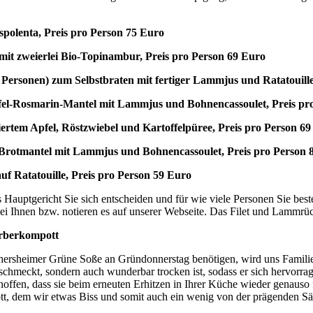
olenta, Preis pro Person 75 Euro
it zweierlei Bio-Topinambur, Preis pro Person 69 Euro
Personen) zum Selbstbraten mit fertiger Lammjus und Ratatouille
-Rosmarin-Mantel mit Lammjus und Bohnencassoulet, Preis 
iertem Apfel, Röstzwiebel und Kartoffelpüree, Preis pro Person 6
rotmantel mit Lammjus und Bohnencassoulet, Preis pro Pers
uf Ratatouille, Preis pro Person 59 Euro
es Hauptgericht Sie sich entscheiden und für wie viele Personen Sie be
ei Ihnen bzw. notieren es auf unserer Webseite. Das Filet und Lammrüc
arberkompott
hersheimer Grüne Soße an Gründonnerstag benötigen, wird uns Famili
 schmeckt, sondern auch wunderbar trocken ist, sodass er sich hervorra
offen, dass sie beim erneuten Erhitzen in Ihrer Küche wieder genauso 
t, dem wir etwas Biss und somit auch ein wenig von der prägenden Säu