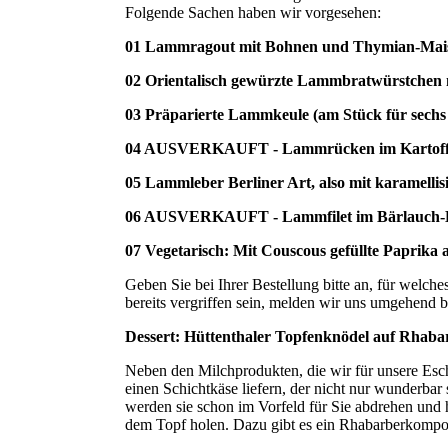
Folgende Sachen haben wir vorgesehen:
01 Lammragout mit Bohnen und Thymian-Maisp
02 Orientalisch gewürzte Lammbratwürstchen m
03 Präparierte Lammkeule (am Stück für sechs 
04 AUSVERKAUFT - Lammrücken im Kartoffel
05 Lammleber Berliner Art, also mit karamellis
06 AUSVERKAUFT - Lammfilet im Bärlauch-B
07 Vegetarisch: Mit Couscous gefüllte Paprika a
Geben Sie bei Ihrer Bestellung bitte an, für welch
bereits vergriffen sein, melden wir uns umgehend b
Dessert: Hüttenthaler Topfenknödel auf Rhab
Neben den Milchprodukten, die wir für unsere Esc
einen Schichtkäse liefern, der nicht nur wunderbar
werden sie schon im Vorfeld für Sie abdrehen und h
dem Topf holen. Dazu gibt es ein Rhabarberkompot