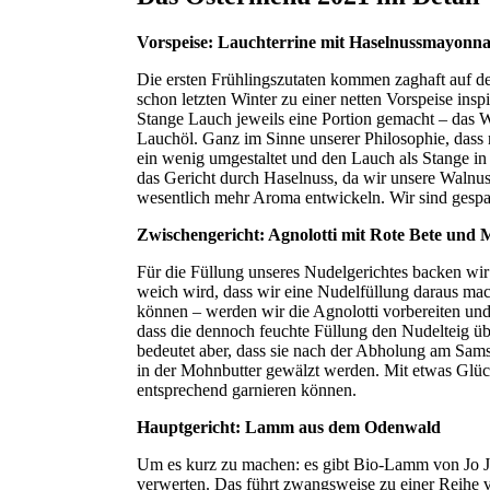
Vorspeise: Lauchterrine mit Haselnussmayonn
Die ersten Frühlingszutaten kommen zaghaft auf d
schon letzten Winter zu einer netten Vorspeise ins
Stange Lauch jeweils eine Portion gemacht – das W
Lauchöl. Ganz im Sinne unserer Philosophie, dass 
ein wenig umgestaltet und den Lauch als Stange i
das Gericht durch Haselnuss, da wir unsere Walnuss
wesentlich mehr Aroma entwickeln. Wir sind gespa
Zwischengericht: Agnolotti mit Rote Bete und
Für die Füllung unseres Nudelgerichtes backen wi
weich wird, dass wir eine Nudelfüllung daraus mach
können – werden wir die Agnolotti vorbereiten und
dass die dennoch feuchte Füllung den Nudelteig ü
bedeutet aber, dass sie nach der Abholung am Sam
in der Mohnbutter gewälzt werden. Mit etwas Glüc
entsprechend garnieren können.
Hauptgericht: Lamm aus dem Odenwald
Um es kurz zu machen: es gibt Bio-Lamm von Jo Ju
verwerten. Das führt zwangsweise zu einer Reihe v