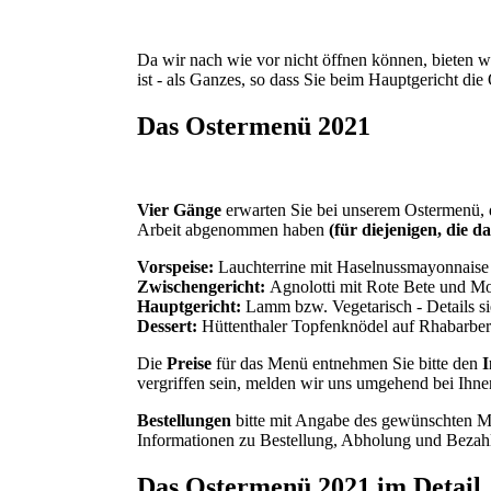
Da wir nach wie vor nicht öffnen können, bieten 
ist - als Ganzes, so dass Sie beim Hauptgericht di
Das Ostermenü 2021
Vier Gänge
erwarten Sie bei unserem Ostermenü, d
Arbeit abgenommen haben
(für diejenigen, die 
Vorspeise:
Lauchterrine mit Haselnussmayonnaise
Zwischengericht:
Agnolotti mit Rote Bete und M
Hauptgericht:
Lamm bzw. Vegetarisch - Details si
Dessert:
Hüttenthaler Topfenknödel auf Rhabarbe
Die
Preise
für das Menü entnehmen Sie bitte den
I
vergriffen sein, melden wir uns umgehend bei Ihne
Bestellungen
bitte mit Angabe des gewünschten 
Informationen zu Bestellung, Abholung und Beza
Das Ostermenü 2021 im Detail