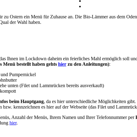
wir zu Ostern ein Menü für Zuhause an. Die Bio-Lämmer aus dem Odenwa
e Qual der Wahl haben.
as Ihnen im Lockdown daheim ein feierliches Mahl ermöglich soll und 
das Menü bestellt haben gehts
hier
zu den Anleitungen)
:
 und Pumpernickel
ohnbutter
ehe unten (Filet und Lammrücken bereits ausverkauft)
rkompott
nfos beim Hauptgang
, da es hier unterschiedliche Möglichkeiten gibt
n bzw. kennzeichnen es hier auf der Webseite (das Filet und Lammrücke
Menüs, Anzahl der Menüs, Ihrem Namen und Ihrer Telefonnummer per
hlung
hier
.