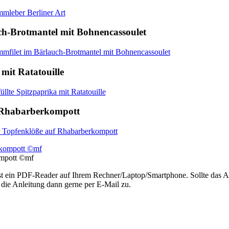
mleber Berliner Art
ch-Brotmantel mit Bohnencassoulet
mfilet im Bärlauch-Brotmantel mit Bohnencassoulet
 mit Ratatouille
üllte Spitzpaprika mit Ratatouille
f Rhabarberkompott
r Topfenklöße auf Rhabarberkompott
ompott ©mf
ist ein PDF-Reader auf Ihrem Rechner/Laptop/Smartphone. Sollte das Ab
 die Anleitung dann gerne per E-Mail zu.