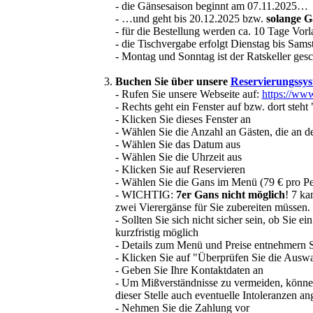
- die Gänsesaison beginnt am 07.11.2025…
- …und geht bis 20.12.2025 bzw.
solange G
- für die Bestellung werden ca. 10 Tage Vorl
- die Tischvergabe erfolgt Dienstag bis Sam
- Montag und Sonntag ist der Ratskeller ges
Buchen Sie über unsere
Reservierungssy
- Rufen Sie unsere Webseite auf:
https://www
- Rechts geht ein Fenster auf bzw. dort steht
- Klicken Sie dieses Fenster an
- Wählen Sie die Anzahl an Gästen, die an d
- Wählen Sie das Datum aus
- Wählen Sie die Uhrzeit aus
- Klicken Sie auf Reservieren
- Wählen Sie die Gans im Menü (79 € pro Pe
- WICHTIG:
7er Gans nicht möglich
! 7 ka
zwei Vierergänse für Sie zubereiten müssen.
- Sollten Sie sich nicht sicher sein, ob Si
kurzfristig möglich
- Details zum Menü und Preise entnehmern 
- Klicken Sie auf "Überprüfen Sie die Ausw
- Geben Sie Ihre Kontaktdaten an
- Um Mißverständnisse zu vermeiden, können 
dieser Stelle auch eventuelle Intoleranzen a
- Nehmen Sie die Zahlung vor