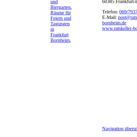
60385 Frankfurt
Telefon:
069/793
E-Mail:
post@rats
bornheim.de
www.ratskeller-b
Navigation übers