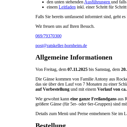
den unten stehenden
Ausführungen
und falls
einem
Leitfaden
inkl. einer Schritt für Schri
Falls Sie bereits umfassend informiert sind, geht es
Wir freuen uns auf Ihren Besuch.
069/79370300
post@ratskeller-bornheim.de
Allgemeine Informationen
Von Freitag, dem
07.11.2025
bis Samstag, dem
20
Die Gänse kommen von Familie Antony aus Rockenber
das sie über den Lauf von 7 Monaten zu einer Schl
auf Vorbestellung
und mit einem
Vorlauf von ca
Wie gewohnt kann
eine ganze Freilandgans
aus R
größere Gänse (für 5er- oder 6er-Gruppen) sind mö
Details zum Menü und Preise entnehmern Sie im 
Bestellung