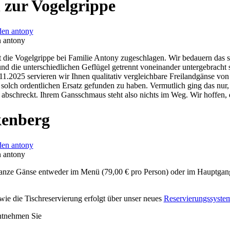
 zur Vogelgrippe
n antony
t die Vogelgrippe bei Familie Antony zugeschlagen. Wir bedauern das s
nd die unterschiedlichen Geflügel getrennt voneinander untergebracht 
1.2025 servieren wir Ihnen qualitativ vergleichbare Freilandgänse v
 solch ordentlichen Ersatz gefunden zu haben. Vermutlich ging das nur, 
bschreckt. Ihrem Gansschmaus steht also nichts im Weg. Wir hoffen, da
kenberg
n antony
ganze Gänse entweder im Menü (79,00 € pro Person) oder im Hauptgang
ie die Tischreservierung erfolgt über unser neues
Reservierungssyste
tnehmen Sie