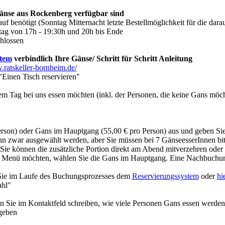
änse aus Rockenberg verfügbar sind
auf benötigt (Sonntag Mitternacht letzte Bestellmöglichkeit für die d
stag von 17h - 19:30h und 20h bis Ende
chlossen
stem
verbindlich Ihre Gänse/ Schritt für Schritt Anleitung
.ratskeller-bornheim.de/
 "Einen Tisch reservieren"
em Tag bei uns essen möchten (inkl. der Personen, die keine Gans möc
rson) oder Gans im Hauptgang (55,00 € pro Person) aus und geben Sie
nn zwar ausgewählt werden, aber Sie müssen bei 7 GänseesserInnen bitt
 Sie können die zusätzliche Portion direkt am Abend mitverzehren ode
e ein Menü möchten, wählen Sie die Gans im Hauptgang. Eine Nachbuchu
Sie im Laufe des Buchungsprozesses dem
Reservierungssystem
oder
hi
ahl"
Sie im Kontaktfeld schreiben, wie viele Personen Gans essen werden 
ngeben