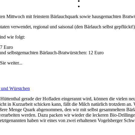
ten Mittwoch mit feinstem Bärlauchquark sowie hausgemachten Bratwürs
taten verwendet, regional und saisonal (den Bärlauch selbst gepflückt!)
ind wie folgt:
 7 Euro
und selbstgemachten Bärlauch-Bratwürstchen: 12 Euro
ie weiter...
üttenthal gerade der Hofladen eingerannt wird, können die vielen ne
ht in Kurzarbeit schicken kann, fällt die Milch natürlich trotzdem an
ßere Menge Quark abgenommen, den wir mit selbst gesammeltem Bärlau
verarbeiten werden. Dazu packen wir wieder die leckeren Bio-Drilling
Letztgenannten haben wir eines von zwei erhaltenen Vogelsberger Sch