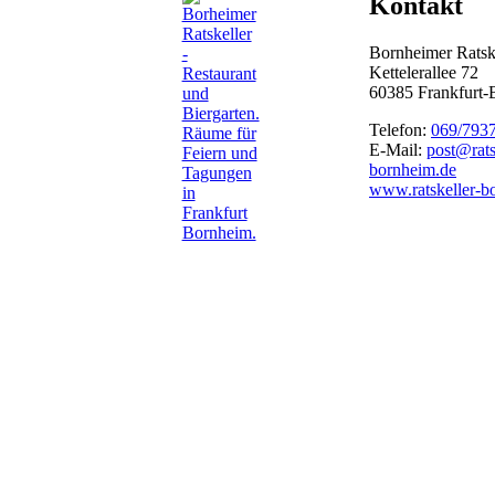
Kontakt
Bornheimer Ratsk
Kettelerallee 72
60385 Frankfurt
Telefon:
069/793
E-Mail:
post@rats
bornheim.de
www.ratskeller-b