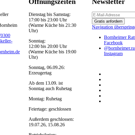
Öffnungszeiten
Newsletter
eller
Dienstag bis Samstag:
17:00 bis 23:00 Uhr
Gratis anfordern
-Bornheim
(Warme Küche bis 21:30
Navigation überspring
Uhr)
70300
Bornheimer Rats
keller-
Sonntag:
Facebook
12:00 bis 20:00 Uhr
@bornheimer.rat
ornheim.de
(Warme Küche bis 19:00
Instagram
Uhr)
Sonntag, 06.09.26:
Erzeugertag
Ab dem 13.09. ist
Sonntag auch Ruhetag
Montag: Ruhetag
Feiertage: geschlossen
Außerdem geschlossen:
19.07.26, 15.08.26
Betriebsferien: