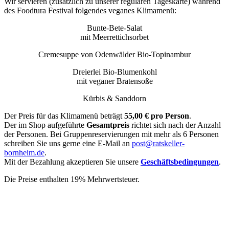
Wir servieren (zusätzlich zu unserer regulären Tageskarte) während
des Foodtura Festival folgendes veganes Klimamenü:
Bunte-Bete-Salat
mit Meerrettichsorbet
Cremesuppe von Odenwälder Bio-Topinambur
Dreierlei Bio-Blumenkohl
mit veganer Bratensoße
Kürbis & Sanddorn
Der Preis für das Klimamenü beträgt
55,00 € pro Person
.
Der im Shop aufgeführte
Gesamtpreis
richtet sich nach der Anzahl
der Personen. Bei Gruppenreservierungen mit mehr als 6 Personen
schreiben Sie uns gerne eine E-Mail an
post@ratskeller-
bornheim.de
.
Mit der Bezahlung akzeptieren Sie unsere
Geschäftsbedingungen
.
Die Preise enthalten 19% Mehrwertsteuer.