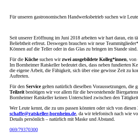
Für unseren gastronomischen Handwerksbetrieb suchen wir Leute, 
Seit unserer Eröffnung im Juni 2018 arbeiten wir hart daran, ein
Beliebtheit erfreut. Deswegen brauchen wir neue Teammitglieder*i
Können auf die Teller oder in das Glas zu bringen im Stande sind.
Für die
Küche
suchen wir
zwei ausgebildete Kolleg*innen
, von
Im Bornheimer Ratskeller bedeutet dies, dass neben fundierten K
die eigene Arbeit, die Fähigkeit, sich über eine gewisse Zeit zu 
Auftreten.
Für den
Service
gelten natürlich dieselben Voraussetzungen, die g
Teilzeit
benötigen wir vor allem für die bevorstehende Biergarte
Bornheimer Ratskeller keinen Unterschied zwischen den Tätigkeit
Wer Leute kennt, die zu uns passen könnten oder sich von diesen Z
schaffe@ratskeller-bornheim.de
, da wir telefonisch nach wie v
Details persönlich – natürlich mit Maske und Abstand.
069/79370300