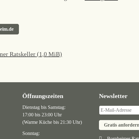
heim.de
mer Ratskeller
(1,0 MiB)
Öffnungszeiten
Newsletter
Dienstag bis Samstag:
17:00 bis 23:00 Uhr
(Warme Küche bis 21:30 Uhr)
Gratis anforder
Sonntag:
Bornheimer Rats