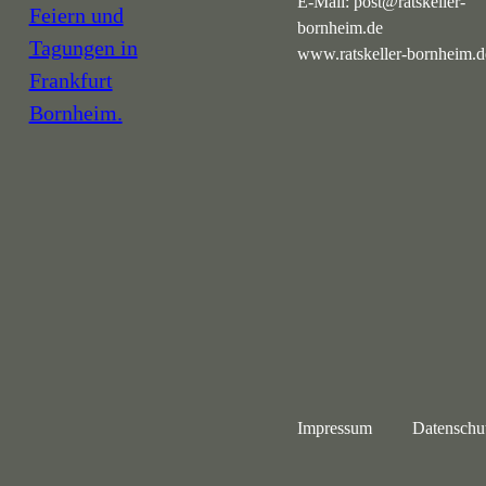
E-Mail:
post@ratskeller-
bornheim.de
www.ratskeller-bornheim.d
Navigation
Impressum
Datenschu
überspringen